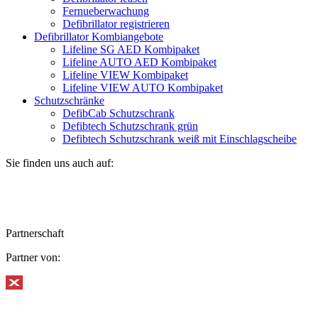
Fernueberwachung
Defibrillator registrieren
Defibrillator Kombiangebote
Lifeline SG AED Kombipaket
Lifeline AUTO AED Kombipaket
Lifeline VIEW Kombipaket
Lifeline VIEW AUTO Kombipaket
Schutzschränke
DefibCab Schutzschrank
Defibtech Schutzschrank grün
Defibtech Schutzschrank weiß mit Einschlagscheibe
Sie finden uns auch auf:
Partnerschaft
Partner von: