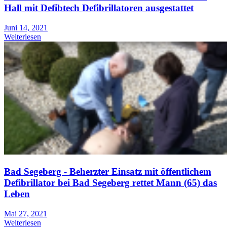
Hall mit Defibtech Defibrillatoren ausgestattet
Juni 14, 2021
Weiterlesen
Bad Segeberg - Beherzter Einsatz mit öffentlichem
Defibrillator bei Bad Segeberg rettet Mann (65) das
Leben
Mai 27, 2021
Weiterlesen