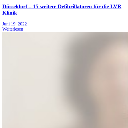
Düsseldorf – 15 weitere Defibrillatoren für die LVR
Klinik
Juni 19, 2022
Weiterlesen