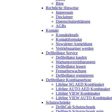
Blog
Rechtliche Hinweise
Impressum
Disclaimer
Datenschutzerklärung
AGBs
Kontakt
Kontaktdetails
Kontaktformular
Newsletter Anmeldung
Vertriebspartner werden
Defibrillator Service
Defibrillator kaufen
Wartungsvereinbarungen
Defibrillator leasen
Fernueberwachung
Defibrillator registrieren
Defibrillator Kombiangebote
Lifeline SG AED Kombipaket
Lifeline AUTO AED Kombipaket
Lifeline VIEW Kombipaket
Lifeline VIEW AUTO Kombipake
Schutzschränke
DefibCab Schutzschrank
Defibtech Schutzschrank grün