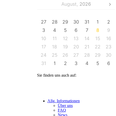
August,
2026
MO
DI
MI
DO
FR
SA
SO
27
28
29
30
31
1
2
3
4
5
6
7
8
9
10
11
12
13
14
15
16
17
18
19
20
21
22
23
24
25
26
27
28
29
30
31
1
2
3
4
5
6
Sie finden uns auch auf:
Allg. Informationen
Über uns
FAQ
News