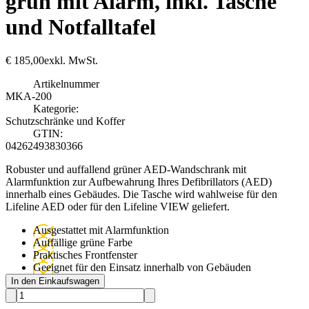
grün mit Alarm, inkl. Tasche
und Notfalltafel
€
185,00
exkl. MwSt.
Artikelnummer
MKA-200
Kategorie:
Schutzschränke und Koffer
GTIN:
04262493830366
Robuster und auffallend grüner AED-Wandschrank mit
Alarmfunktion zur Aufbewahrung Ihres Defibrillators (AED)
innerhalb eines Gebäudes. Die Tasche wird wahlweise für den
Lifeline AED oder für den Lifeline VIEW geliefert.
Ausgestattet mit Alarmfunktion
Auffällige grüne Farbe
Praktisches Frontfenster
Geeignet für den Einsatz innerhalb von Gebäuden
In den Einkaufswagen