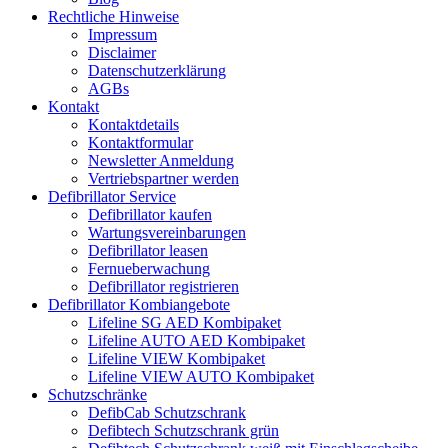
Rechtliche Hinweise
Impressum
Disclaimer
Datenschutzerklärung
AGBs
Kontakt
Kontaktdetails
Kontaktformular
Newsletter Anmeldung
Vertriebspartner werden
Defibrillator Service
Defibrillator kaufen
Wartungsvereinbarungen
Defibrillator leasen
Fernueberwachung
Defibrillator registrieren
Defibrillator Kombiangebote
Lifeline SG AED Kombipaket
Lifeline AUTO AED Kombipaket
Lifeline VIEW Kombipaket
Lifeline VIEW AUTO Kombipaket
Schutzschränke
DefibCab Schutzschrank
Defibtech Schutzschrank grün