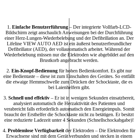
1.
Einfache Benutzerführung
– Der integrierte Vollfarb-LCD-
Bildschirm zeigt anschaulich Anweisungen bei der Durchführung
einer Herz-Lungen-Wiederbelebung und der Defibrillation an. Der
Lifeline VIEW AUTO AED ist ein äußerst benutzerfreundlicher
Defibrillator (AED), der vollautomatisch arbeitet. Während der
Wiederbelebung müssen nur die Elektroden wie abgebildet auf den
Brustkorb angebracht werden.
2.
Ein-Knopf-Bedienung
für hohen Bedienkomfort. Es gibt nur
eine Bedientaste – diese ist zum Einschalten des Gerätes. So entfällt
die etwaige Hemmschwelle zum Drücken der Schocktaste, die es
bei Laienhelfern gibt.
3.
Schnell und effektiv
– Er ist in wenigen Sekunden einsatzbereit,
analysiert automatisch die Herzaktivität des Patienten und
verabreicht falls erforderlich automatisch den Energieimpuls. Somit
braucht der Ersthelfer die Schocktaste nicht zu betätigen. Er besitzt
eine reduzierte Ladezeit unter 4 Sekunden (Schnellschockabgabe)!
4.
Problemlose Verfügbarkeit
der Elektroden – Die Elektroden für
Erwachsene sind mit dem Gerät verbunden und stecken in einem