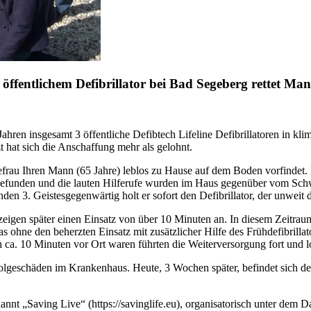
 öffentlichem Defibrillator bei Bad Segeberg rettet Ma
hren insgesamt 3 öffentliche Defibtech Lifeline Defibrillatoren in kl
t hat sich die Anschaffung mehr als gelohnt.
hefrau Ihren Mann (65 Jahre) leblos zu Hause auf dem Boden vorfindet.
fgefunden und die lauten Hilferufe wurden im Haus gegenüber vom Schwi
n 3. Geistesgegenwärtig holt er sofort den Defibrillator, der unweit de
 zeigen später einen Einsatz von über 10 Minuten an. In diesem Zeitra
as ohne den beherzten Einsatz mit zusätzlicher Hilfe des Frühdefibrill
h ca. 10 Minuten vor Ort waren führten die Weiterversorgung fort und l
lgeschäden im Krankenhaus. Heute, 3 Wochen später, befindet sich der
nannt „Saving Live“ (https://savinglife.eu), organisatorisch unter de