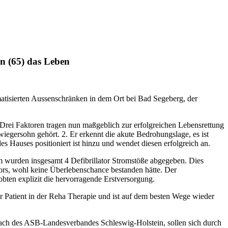
nn (65) das Leben
imatisierten Aussenschränken in dem Ort bei Bad Segeberg, der
 Drei Faktoren tragen nun maßgeblich zur erfolgreichen Lebensrettung
egersohn gehört. 2. Er erkennt die akute Bedrohungslage, es ist
s Hauses positioniert ist hinzu und wendet diesen erfolgreich an.
um wurden insgesamt 4 Defibrillator Stromstöße abgegeben. Dies
ators, wohl keine Überlebenschance bestanden hätte. Der
obten explizit die hervorragende Erstversorgung.
 Patient in der Reha Therapie und ist auf dem besten Wege wieder
m Dach des ASB-Landesverbandes Schleswig-Holstein, sollen sich durch