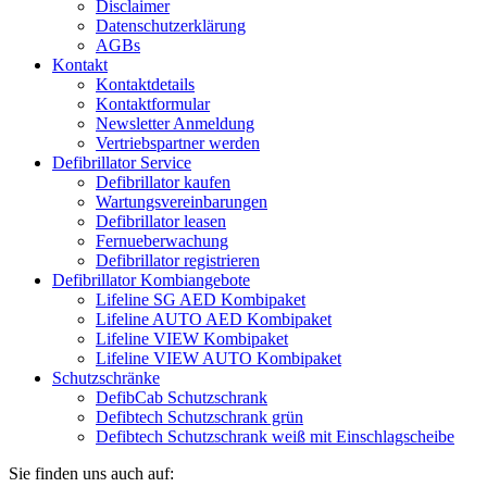
Disclaimer
Datenschutzerklärung
AGBs
Kontakt
Kontaktdetails
Kontaktformular
Newsletter Anmeldung
Vertriebspartner werden
Defibrillator Service
Defibrillator kaufen
Wartungsvereinbarungen
Defibrillator leasen
Fernueberwachung
Defibrillator registrieren
Defibrillator Kombiangebote
Lifeline SG AED Kombipaket
Lifeline AUTO AED Kombipaket
Lifeline VIEW Kombipaket
Lifeline VIEW AUTO Kombipaket
Schutzschränke
DefibCab Schutzschrank
Defibtech Schutzschrank grün
Defibtech Schutzschrank weiß mit Einschlagscheibe
Sie finden uns auch auf: