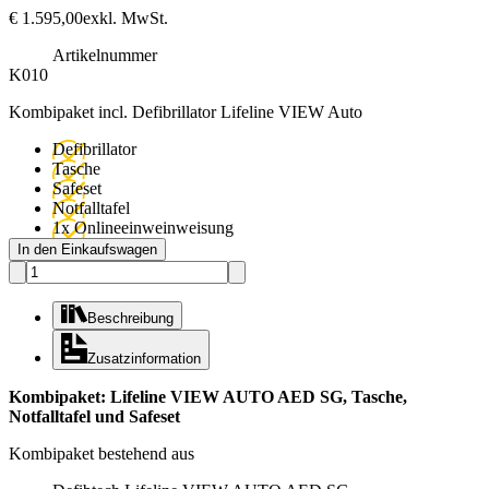
€
1.595,00
exkl. MwSt.
Artikelnummer
K010
Kombipaket incl. Defibrillator Lifeline VIEW Auto
Defibrillator
Tasche
Safeset
Notfalltafel
1x Onlineeinweinweisung
In den Einkaufswagen
Beschreibung
Zusatzinformation
Kombipaket: Lifeline VIEW AUTO AED SG, Tasche,
Notfalltafel und Safeset
Kombipaket bestehend aus