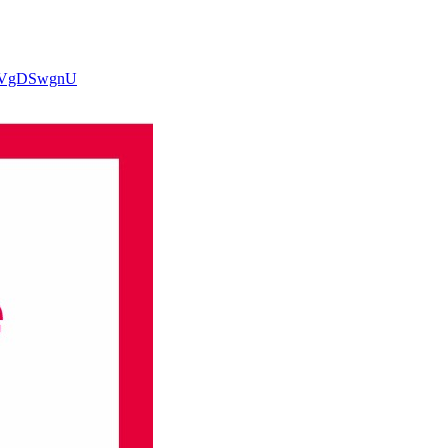
XOVgDSwgnU