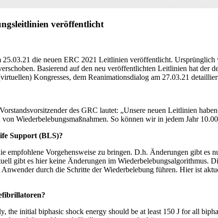
sleitlinien veröffentlicht
25.03.21 die neuen ERC 2021 Leitlinien veröffentlicht. Ursprünglich w
schoben. Basierend auf den neu veröffentlichten Leitlinien hat der d
rtuellen) Kongresses, dem Reanimationsdialog am 27.03.21 detailliert 
orstandsvorsitzender des GRC lautet: „Unsere neuen Leitlinien haben k
inn von Wiederbelebungsmaßnahmen. So können wir in jedem Jahr 10.00
ife Support (BLS)?
n die empfohlene Vorgehensweise zu bringen. D.h. Änderungen gibt es n
uell gibt es hier keine Änderungen im Wiederbelebungsalgorithmus. D
den Anwender durch die Schritte der Wiederbelebung führen. Hier ist akt
efibrillatoren?
, the initial biphasic shock energy should be at least 150 J for all biph