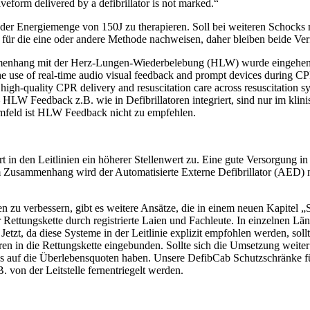
waveform delivered by a defibrillator is not marked.“
t der Energiemenge von 150J zu therapieren. Soll bei weiteren Schocks
für die eine oder andere Methode nachweisen, daher bleiben beide Verf
ang mit der Herz-Lungen-Wiederbelebung (HLW) wurde eingehend unt
 use of real-time audio visual feedback and prompt devices during CPR
high-quality CPR delivery and resuscitation care across resuscitation s
– HLW Feedback z.B. wie in Defibrillatoren integriert, sind nur im klin
numfeld ist HLW Feedback nicht zu empfehlen.
n den Leitlinien ein höherer Stellenwert zu. Eine gute Versorgung in 
 Zusammenhang wird der Automatisierte Externe Defibrillator (AED) noc
n zu verbessern, gibt es weitere Ansätze, die in einem neuen Kapitel „
 Rettungskette durch registrierte Laien und Fachleute. In einzelnen Lä
etzt, da diese Systeme in der Leitlinie explizit empfohlen werden, soll
oren in die Rettungskette eingebunden. Sollte sich die Umsetzung weite
uss auf die Überlebensquoten haben. Unsere DefibCab Schutzschränke f
von der Leitstelle fernentriegelt werden.