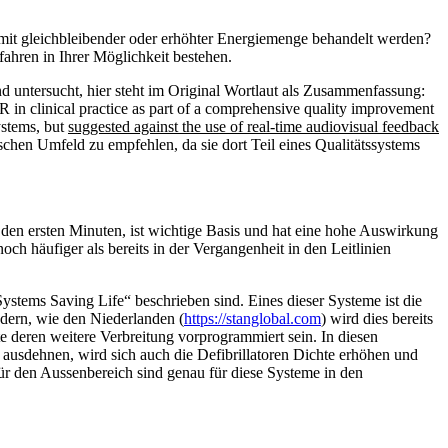
 mit gleichbleibender oder erhöhter Energiemenge behandelt werden?
ahren in Ihrer Möglichkeit bestehen.
ersucht, hier steht im Original Wortlaut als Zusammenfassung:
 in clinical practice as part of a comprehensive quality improvement
ystems, but
suggested against the use of real-time audiovisual feedback
ischen Umfeld zu empfehlen, da sie dort Teil eines Qualitätssystems
den ersten Minuten, ist wichtige Basis und hat eine hohe Auswirkung
h häufiger als bereits in der Vergangenheit in den Leitlinien
Systems Saving Life“ beschrieben sind. Eines dieser Systeme ist die
ndern, wie den Niederlanden (
https://stanglobal.com
) wird dies bereits
te deren weitere Verbreitung vorprogrammiert sein. In diesen
r ausdehnen, wird sich auch die Defibrillatoren Dichte erhöhen und
ür den Aussenbereich sind genau für diese Systeme in den