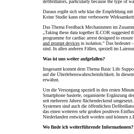
defibrillators, particularly because the type of 
Daraus ergibt sich sehr klar die Empfehlung mi
Keine Studie kann eine verbesserte Wirksamkeit 
Das Thema Feedback Mechanismen im Zusammenh
„Taking these data together ILCOR suggested the
programme for cardiac arrest designed to ensure 
and prompt devices
in isolation.“ Das bedeutet 
sind. In allen anderen Fällen, speziell im Laie
Was ist uns weiter aufgefallen?
Insgesamt kommt dem Thema Basic Life Support i
auf die Überlebenswahrscheinlichkeit. In diesem
erwähnt.
Um die Versorgung speziell in den ersten Minute
Smartphone basierte, organisierte Ergänzung der
seit mehreren Jahren flächendeckend umgesetzt. J
Systemen sind auch die öffentlichen Defibrillat
das einen weiteren sehr großen positiven Einfl
Niederlanden entwickelt worden und können z.B. 
Wo finde ich weiterführende Informationen?