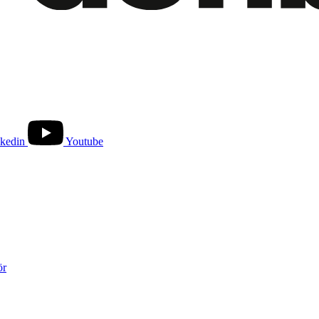
kedin
Youtube
ör