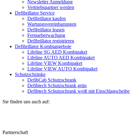
Newsletter Anmeldung
Vertriebspartner werden
Defibrillator Service
Defibrillator kaufen
Wartungsvereinbarungen
Defibrillator leasen
Fernueberwachung
Defibrillator registrieren
Defibrillator Kombiangebote
Lifeline SG AED Kombipaket
Lifeline AUTO AED Kombipaket
Lifeline VIEW Kombipaket
Lifeline VIEW AUTO Kombipaket
Schutzschränke
DefibCab Schutzschrank
Defibtech Schutzschrank grün
Defibtech Schutzschrank weiß mit Einschlagscheibe
Sie finden uns auch auf:
Partnerschaft