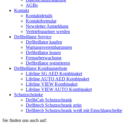
AGBs
Kontakt
Kontaktdetails
Kontaktformular
Newsletter Anmeldung
Vertriebspartner werden
Defibrillator Service
Defibrillator kaufen
Wartungsvereinbarungen
Defibrillator leasen
Fernueberwachung
Defibrillator registrieren
Defibrillator Kombiangebote
Lifeline SG AED Kombipaket
Lifeline AUTO AED Kombipaket
Lifeline VIEW Kombipaket
Lifeline VIEW AUTO Kombipaket
Schutzschränke
DefibCab Schutzschrank
Defibtech Schutzschrank grün
Defibtech Schutzschrank weiß mit Einschlagscheibe
Sie finden uns auch auf: