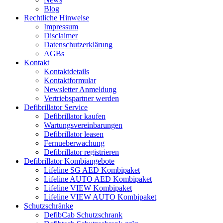
Blog
Rechtliche Hinweise
Impressum
Disclaimer
Datenschutzerklärung
AGBs
Kontakt
Kontaktdetails
Kontaktformular
Newsletter Anmeldung
Vertriebspartner werden
Defibrillator Service
Defibrillator kaufen
Wartungsvereinbarungen
Defibrillator leasen
Fernueberwachung
Defibrillator registrieren
Defibrillator Kombiangebote
Lifeline SG AED Kombipaket
Lifeline AUTO AED Kombipaket
Lifeline VIEW Kombipaket
Lifeline VIEW AUTO Kombipaket
Schutzschränke
DefibCab Schutzschrank