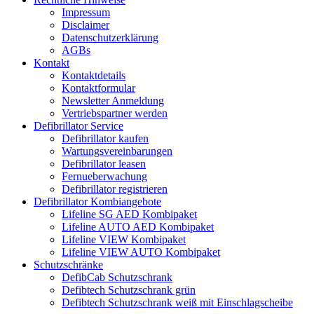
Impressum
Disclaimer
Datenschutzerklärung
AGBs
Kontakt
Kontaktdetails
Kontaktformular
Newsletter Anmeldung
Vertriebspartner werden
Defibrillator Service
Defibrillator kaufen
Wartungsvereinbarungen
Defibrillator leasen
Fernueberwachung
Defibrillator registrieren
Defibrillator Kombiangebote
Lifeline SG AED Kombipaket
Lifeline AUTO AED Kombipaket
Lifeline VIEW Kombipaket
Lifeline VIEW AUTO Kombipaket
Schutzschränke
DefibCab Schutzschrank
Defibtech Schutzschrank grün
Defibtech Schutzschrank weiß mit Einschlagscheibe