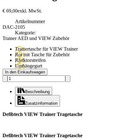
€
69,00
exkl. MwSt.
Artikelnummer
DAC-2105
Kategorie:
Trainer AED und VIEW Zubehör
Trainertasche für VIEW Trainer
Rot mit Tasche für Zubehör
Rfelktorstreifen
Umhängegurt
In den Einkaufswagen
Beschreibung
Zusatzinformation
Defibtech VIEW Trainer Tragetasche
Defibtech VIEW Trainer Tragetasche