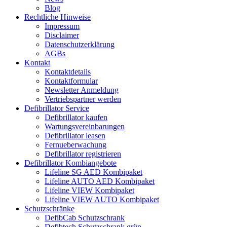
Blog
Rechtliche Hinweise
Impressum
Disclaimer
Datenschutzerklärung
AGBs
Kontakt
Kontaktdetails
Kontaktformular
Newsletter Anmeldung
Vertriebspartner werden
Defibrillator Service
Defibrillator kaufen
Wartungsvereinbarungen
Defibrillator leasen
Fernueberwachung
Defibrillator registrieren
Defibrillator Kombiangebote
Lifeline SG AED Kombipaket
Lifeline AUTO AED Kombipaket
Lifeline VIEW Kombipaket
Lifeline VIEW AUTO Kombipaket
Schutzschränke
DefibCab Schutzschrank
Defibtech Schutzschrank grün