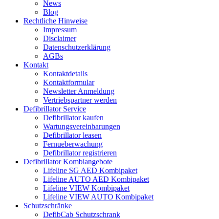
News
Blog
Rechtliche Hinweise
Impressum
Disclaimer
Datenschutzerklärung
AGBs
Kontakt
Kontaktdetails
Kontaktformular
Newsletter Anmeldung
Vertriebspartner werden
Defibrillator Service
Defibrillator kaufen
Wartungsvereinbarungen
Defibrillator leasen
Fernueberwachung
Defibrillator registrieren
Defibrillator Kombiangebote
Lifeline SG AED Kombipaket
Lifeline AUTO AED Kombipaket
Lifeline VIEW Kombipaket
Lifeline VIEW AUTO Kombipaket
Schutzschränke
DefibCab Schutzschrank