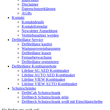
Disclaimer
Datenschutzerklärung
AGBs
Kontakt
Kontaktdetails
Kontaktformular
Newsletter Anmeldung
Vertriebspartner werden
Defibrillator Service
Defibrillator kaufen
Wartungsvereinbarungen
Defibrillator leasen
Fernueberwachung
Defibrillator registrieren
Defibrillator Kombiangebote
Lifeline SG AED Kombipaket
Lifeline AUTO AED Kombipaket
Lifeline VIEW Kombipaket
Lifeline VIEW AUTO Kombipaket
Schutzschränke
DefibCab Schutzschrank
Defibtech Schutzschrank grün
Defibtech Schutzschrank weiß mit Einschlagscheibe
Sie finden uns auch auf: