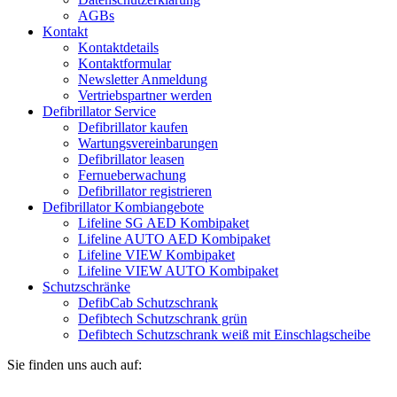
AGBs
Kontakt
Kontaktdetails
Kontaktformular
Newsletter Anmeldung
Vertriebspartner werden
Defibrillator Service
Defibrillator kaufen
Wartungsvereinbarungen
Defibrillator leasen
Fernueberwachung
Defibrillator registrieren
Defibrillator Kombiangebote
Lifeline SG AED Kombipaket
Lifeline AUTO AED Kombipaket
Lifeline VIEW Kombipaket
Lifeline VIEW AUTO Kombipaket
Schutzschränke
DefibCab Schutzschrank
Defibtech Schutzschrank grün
Defibtech Schutzschrank weiß mit Einschlagscheibe
Sie finden uns auch auf: