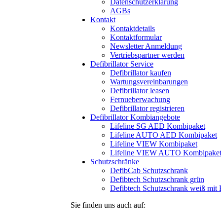
Datenschutzerklärung
AGBs
Kontakt
Kontaktdetails
Kontaktformular
Newsletter Anmeldung
Vertriebspartner werden
Defibrillator Service
Defibrillator kaufen
Wartungsvereinbarungen
Defibrillator leasen
Fernueberwachung
Defibrillator registrieren
Defibrillator Kombiangebote
Lifeline SG AED Kombipaket
Lifeline AUTO AED Kombipaket
Lifeline VIEW Kombipaket
Lifeline VIEW AUTO Kombipake
Schutzschränke
DefibCab Schutzschrank
Defibtech Schutzschrank grün
Defibtech Schutzschrank weiß mit 
Sie finden uns auch auf: