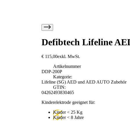
Defibtech Lifeline A
€
115,00
exkl. MwSt.
Artikelnummer
DDP-200P
Kategorie:
Lifeline (SG) AED und AED AUTO Zubehör
GTIN:
04262493830465
Kinderelektrode geeignet für:
Kinder < 25 Kg
Kinder < 8 Jahre