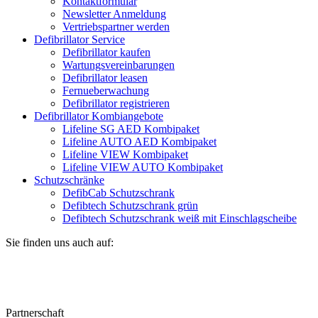
Kontaktformular
Newsletter Anmeldung
Vertriebspartner werden
Defibrillator Service
Defibrillator kaufen
Wartungsvereinbarungen
Defibrillator leasen
Fernueberwachung
Defibrillator registrieren
Defibrillator Kombiangebote
Lifeline SG AED Kombipaket
Lifeline AUTO AED Kombipaket
Lifeline VIEW Kombipaket
Lifeline VIEW AUTO Kombipaket
Schutzschränke
DefibCab Schutzschrank
Defibtech Schutzschrank grün
Defibtech Schutzschrank weiß mit Einschlagscheibe
Sie finden uns auch auf:
Partnerschaft