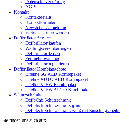
Datenschutzerklärung
AGBs
Kontakt
Kontaktdetails
Kontaktformular
Newsletter Anmeldung
Vertriebspartner werden
Defibrillator Service
Defibrillator kaufen
Wartungsvereinbarungen
Defibrillator leasen
Fernueberwachung
Defibrillator registrieren
Defibrillator Kombiangebote
Lifeline SG AED Kombipaket
Lifeline AUTO AED Kombipaket
Lifeline VIEW Kombipaket
Lifeline VIEW AUTO Kombipaket
Schutzschränke
DefibCab Schutzschrank
Defibtech Schutzschrank grün
Defibtech Schutzschrank weiß mit Einschlagscheibe
Sie finden uns auch auf: