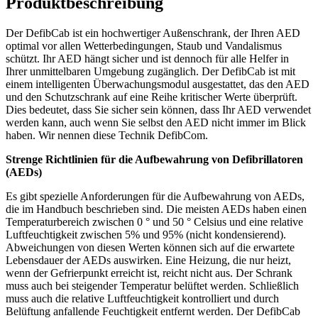
Produktbeschreibung
Der DefibCab ist ein hochwertiger Außenschrank, der Ihren AED
optimal vor allen Wetterbedingungen, Staub und Vandalismus
schützt. Ihr AED hängt sicher und ist dennoch für alle Helfer in
Ihrer unmittelbaren Umgebung zugänglich. Der DefibCab ist mit
einem intelligenten Überwachungsmodul ausgestattet, das den AED
und den Schutzschrank auf eine Reihe kritischer Werte überprüft.
Dies bedeutet, dass Sie sicher sein können, dass Ihr AED verwendet
werden kann, auch wenn Sie selbst den AED nicht immer im Blick
haben. Wir nennen diese Technik DefibCom.
Strenge Richtlinien für die Aufbewahrung von Defibrillatoren
(AEDs)
Es gibt spezielle Anforderungen für die Aufbewahrung von AEDs,
die im Handbuch beschrieben sind. Die meisten AEDs haben einen
Temperaturbereich zwischen 0 ° und 50 ° Celsius und eine relative
Luftfeuchtigkeit zwischen 5% und 95% (nicht kondensierend).
Abweichungen von diesen Werten können sich auf die erwartete
Lebensdauer der AEDs auswirken. Eine Heizung, die nur heizt,
wenn der Gefrierpunkt erreicht ist, reicht nicht aus. Der Schrank
muss auch bei steigender Temperatur belüftet werden. Schließlich
muss auch die relative Luftfeuchtigkeit kontrolliert und durch
Belüftung anfallende Feuchtigkeit entfernt werden. Der DefibCab