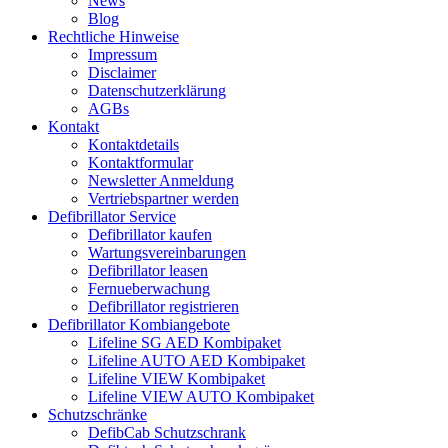
News
Blog
Rechtliche Hinweise
Impressum
Disclaimer
Datenschutzerklärung
AGBs
Kontakt
Kontaktdetails
Kontaktformular
Newsletter Anmeldung
Vertriebspartner werden
Defibrillator Service
Defibrillator kaufen
Wartungsvereinbarungen
Defibrillator leasen
Fernueberwachung
Defibrillator registrieren
Defibrillator Kombiangebote
Lifeline SG AED Kombipaket
Lifeline AUTO AED Kombipaket
Lifeline VIEW Kombipaket
Lifeline VIEW AUTO Kombipaket
Schutzschränke
DefibCab Schutzschrank