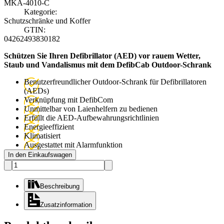
MKA-4010-C
Kategorie:
Schutzschränke und Koffer
GTIN:
04262493830182
Schützen Sie Ihren Defibrillator (AED) vor rauem Wetter,
Staub und Vandalismus mit dem DefibCab Outdoor-Schrank
Benutzerfreundlicher Outdoor-Schrank für Defibrillatoren
(AEDs)
Verknüpfung mit DefibCom
Unmittelbar von Laienhelfern zu bedienen
Erfüllt die AED-Aufbewahrungsrichtlinien
Energieeffizient
Klimatisiert
Ausgestattet mit Alarmfunktion
In den Einkaufswagen
Beschreibung
Zusatzinformation