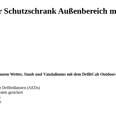
r Schutzschrank Außenbereich mi
 rauem Wetter, Staub und Vandalismus mit dem DefibCab Outdoor
r Defibrillatoren (AEDs)
stets gesichert
n
n