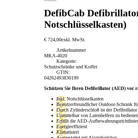
DefibCab Defibrillato
Notschlüsselkasten)
€
724,00
exkl. MwSt.
Artikelnummer
MKA-4020
Kategorie:
Schutzschränke und Koffer
GTIN:
04262493830199
Schützen Sie Ihren Defibrillator (AED) vor
Inkl. Notschlüsselkasten
Benutzerfreundlicher Outdoor-Schrank fü
Durch Zylinderschloß ist der Defibrillator 
Unmittelbar von Laienhelfern zu bediene
Erfüllt die AED-Aufbewahrungsrichtlinie
Energieeffizient
Klimatisiert
Ausgestattet mit Alarmfunktion