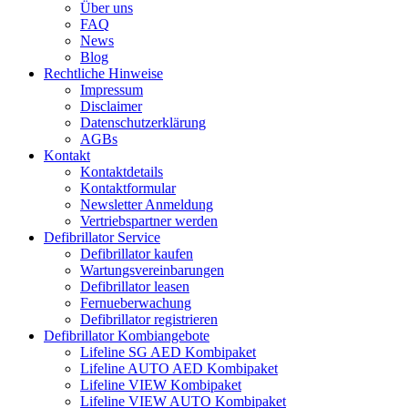
Über uns
FAQ
News
Blog
Rechtliche Hinweise
Impressum
Disclaimer
Datenschutzerklärung
AGBs
Kontakt
Kontaktdetails
Kontaktformular
Newsletter Anmeldung
Vertriebspartner werden
Defibrillator Service
Defibrillator kaufen
Wartungsvereinbarungen
Defibrillator leasen
Fernueberwachung
Defibrillator registrieren
Defibrillator Kombiangebote
Lifeline SG AED Kombipaket
Lifeline AUTO AED Kombipaket
Lifeline VIEW Kombipaket
Lifeline VIEW AUTO Kombipaket