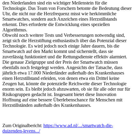
den Niederlanden sind ein wichtiger Meilenstein für die
Technologie. Das Team von Forschern betonte die Bedeutung dieser
Uhr, die nicht nur die Herzfrequenz misst wie herkömmliche
Smartwatches, sondern auch Anzeichen eines Herzstillstands
erkennt. Dies erforderte die Entwicklung eines speziellen
Algorithmus.
Obwohl noch weitere Tests und Verbesserungen notwendig sind,
zeigt sich die Herzstiftung enthusiastisch über das Potenzial dieser
Technologie. Es wird jedoch noch einige Jahre dauern, bis die
Smartwatch auf den Markt kommt und sicherstellt, dass sie
zuverlässig funktioniert und die Rettungsdienste effektiv alarmiert.
Die genaue Zielgruppe und der Preis der Smartwatch müssen
ebenfalls noch festgelegt werden. Angesichts der Tatsache, dass
jährlich etwa 17.000 Niederländer außerhalb des Krankenhauses
einen Herzstillstand erleiden, von denen etwa ein Drittel keine
Zeugen hat, könnte die potenzielle Reichweite dieser Technologie
enorm sein. Es bleibt jedoch abzuwarten, ob sie für alle oder nur für
Risikogruppen gedacht ist. Insgesamt bietet diese Innovation
Hoffnung auf eine bessere Überlebenschance für Menschen mit
Herzstillständen außerhalb des Krankenhauses.
Zum Originalbericht:
https://www.ad.nl/.../smartwatch-die-
duizenden-levens.../