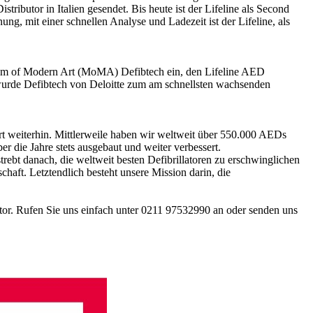
ributor in Italien gesendet. Bis heute ist der Lifeline als Second
ng, mit einer schnellen Analyse und Ladezeit ist der Lifeline, als
eum of Modern Art (MoMA) Defibtech ein, den Lifeline AED
 wurde Defibtech von Deloitte zum am schnellsten wachsenden
rt weiterhin. Mittlerweile haben wir weltweit über 550.000 AEDs
 die Jahre stets ausgebaut und weiter verbessert.
trebt danach, die weltweit besten Defibrillatoren zu erschwinglichen
haft. Letztendlich besteht unsere Mission darin, die
r. Rufen Sie uns einfach unter 0211 97532990 an oder senden uns