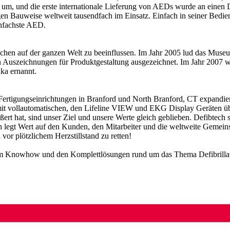
um, und die erste internationale Lieferung von AEDs wurde an einen Dist
en Bauweise weltweit tausendfach im Einsatz. Einfach in seiner Bedienu
einfachste AED.
chen auf der ganzen Welt zu beeinflussen. Im Jahr 2005 lud das Mus
en Auszeichnungen für Produktgestaltung ausgezeichnet. Im Jahr 2007
ka ernannt.
 Fertigungseinrichtungen in Branford und North Branford, CT expandie
t vollautomatischen, den Lifeline VIEW und EKG Display Geräten über
rt hat, sind unser Ziel und unsere Werte gleich geblieben. Defibtech s
h legt Wert auf den Kunden, den Mitarbeiter und die weltweite Gemeinsc
r plötzlichem Herzstillstand zu retten!
em Knowhow und den Komplettlösungen rund um das Thema Defibrillato