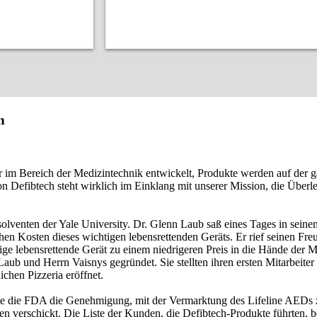
n
r im Bereich der Medizintechnik entwickelt, Produkte werden auf der 
 Defibtech steht wirklich im Einklang mit unserer Mission, die Überle
olventen der Yale University. Dr. Glenn Laub saß eines Tages in seine
hen Kosten dieses wichtigen lebensrettenden Geräts. Er rief seinen Fre
tige lebensrettende Gerät zu einem niedrigeren Preis in die Hände de
aub und Herrn Vaisnys gegründet. Sie stellten ihren ersten Mitarbeiter
ichen Pizzeria eröffnet.
eilte die FDA die Genehmigung, mit der Vermarktung des Lifeline AEDs 
n verschickt. Die Liste der Kunden, die Defibtech-Produkte führten, 